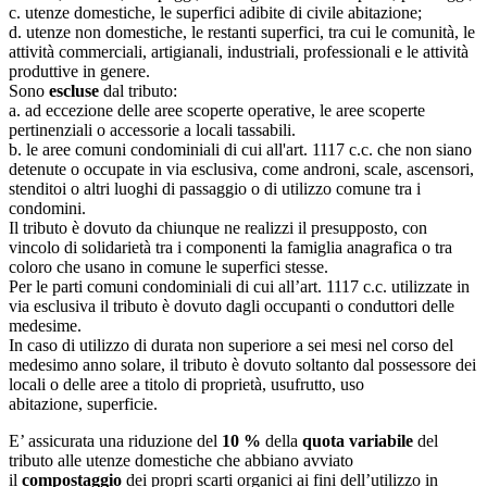
c. utenze domestiche, le superfici adibite di civile abitazione;
d. utenze non domestiche, le restanti superfici, tra cui le comunità, le
attività commerciali, artigianali, industriali, professionali e le attività
produttive in genere.
Sono
escluse
dal tributo:
a. ad eccezione delle aree scoperte operative, le aree scoperte
pertinenziali o accessorie a locali tassabili.
b. le aree comuni condominiali di cui all'art. 1117 c.c. che non siano
detenute o occupate in via esclusiva, come androni, scale, ascensori,
stenditoi o altri luoghi di passaggio o di utilizzo comune tra i
condomini.
Il tributo è dovuto da chiunque ne realizzi il presupposto, con
vincolo di solidarietà tra i componenti la famiglia anagrafica o tra
coloro che usano in comune le superfici stesse.
Per le parti comuni condominiali di cui all’art. 1117 c.c. utilizzate in
via esclusiva il tributo è dovuto dagli occupanti o conduttori delle
medesime.
In caso di utilizzo di durata non superiore a sei mesi nel corso del
medesimo anno solare, il tributo è dovuto soltanto dal possessore dei
locali o delle aree a titolo di proprietà, usufrutto, uso
abitazione, superficie.
E’ assicurata una riduzione del
10 %
della
quota variabile
del
tributo alle utenze domestiche che abbiano avviato
il
compostaggio
dei propri scarti organici ai fini dell’utilizzo in