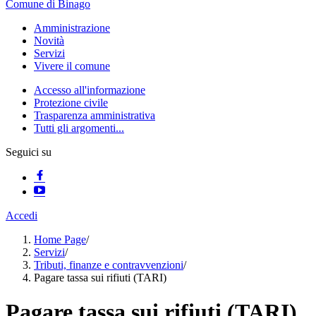
Comune di Binago
Amministrazione
Novità
Servizi
Vivere il comune
Accesso all'informazione
Protezione civile
Trasparenza amministrativa
Tutti gli argomenti...
Seguici su
Accedi
Home Page
/
Servizi
/
Tributi, finanze e contravvenzioni
/
Pagare tassa sui rifiuti (TARI)
Pagare tassa sui rifiuti (TARI)