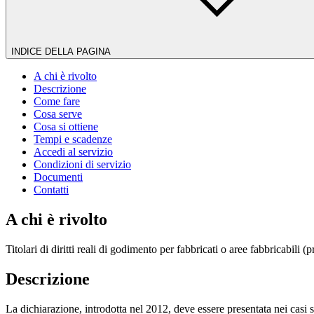
INDICE DELLA PAGINA
A chi è rivolto
Descrizione
Come fare
Cosa serve
Cosa si ottiene
Tempi e scadenze
Accedi al servizio
Condizioni di servizio
Documenti
Contatti
A chi è rivolto
Titolari di diritti reali di godimento per fabbricati o aree fabbricabili (p
Descrizione
La dichiarazione, introdotta nel 2012, deve essere presentata nei casi 