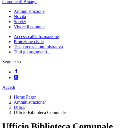
Comune di Binago
Amministrazione
Novità
Servizi
Vivere il comune
Accesso all'informazione
Protezione civile
Trasparenza amministrativa
Tutti gli argomenti...
Seguici su
Accedi
Home Page
/
Amministrazione
/
Uffici
/
Ufficio Biblioteca Comunale
Ufficio Biblioteca Comunale