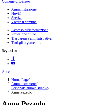
Comune di Binago
Amministrazione
Novità
Servizi
Vivere il comune
Accesso all'informazione
Protezione civile
Trasparenza amministrativa
Tutti gli argomenti...
Seguici su
Accedi
Home Page
/
Amministrazione
/
Personale amministrativo
/
Anna Pezzolo
Anna Pezzolo