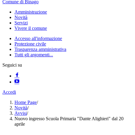
Comune di Binago
Amministrazione
Novità
Servizi
Vivere il comune
Accesso all'informazione
Protezione civile
Trasparenza amministrativa
Tutti gli argomenti...
Seguici su
Accedi
Home Page
/
Novità
/
Avvisi
/
Nuovo ingresso Scuola Primaria "Dante Alighieri" dal 20
aprile