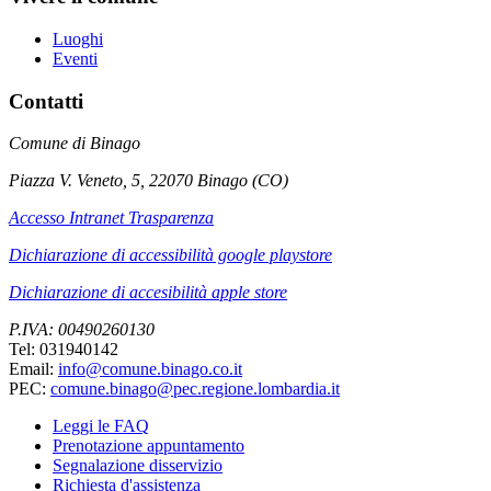
Luoghi
Eventi
Contatti
Comune di Binago
Piazza V. Veneto, 5, 22070 Binago (CO)
Accesso Intranet Trasparenza
Dichiarazione di accessibilità google playstore
Dichiarazione di accesibilità apple store
P.IVA: 00490260130
Tel: 031940142
Email:
info@comune.binago.co.it
PEC:
comune.binago@pec.regione.lombardia.it
Leggi le FAQ
Prenotazione appuntamento
Segnalazione disservizio
Richiesta d'assistenza