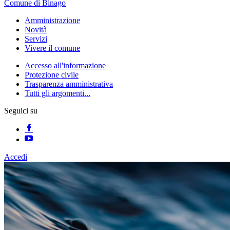
Comune di Binago
Amministrazione
Novità
Servizi
Vivere il comune
Accesso all'informazione
Protezione civile
Trasparenza amministrativa
Tutti gli argomenti...
Seguici su
Accedi