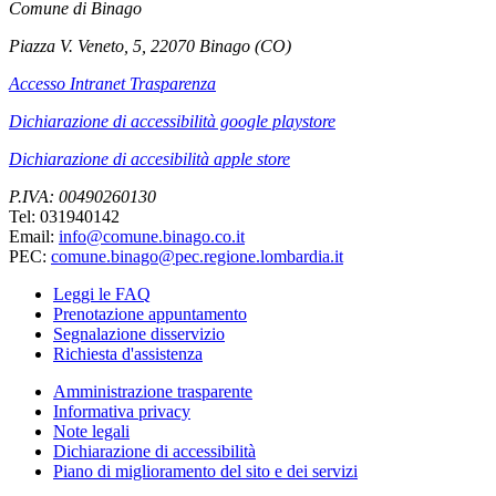
Comune di Binago
Piazza V. Veneto, 5, 22070 Binago (CO)
Accesso Intranet Trasparenza
Dichiarazione di accessibilità google playstore
Dichiarazione di accesibilità apple store
P.IVA: 00490260130
Tel: 031940142
Email:
info@comune.binago.co.it
PEC:
comune.binago@pec.regione.lombardia.it
Leggi le FAQ
Prenotazione appuntamento
Segnalazione disservizio
Richiesta d'assistenza
Amministrazione trasparente
Informativa privacy
Note legali
Dichiarazione di accessibilità
Piano di miglioramento del sito e dei servizi