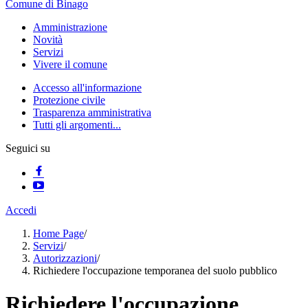
Comune di Binago
Amministrazione
Novità
Servizi
Vivere il comune
Accesso all'informazione
Protezione civile
Trasparenza amministrativa
Tutti gli argomenti...
Seguici su
Accedi
Home Page
/
Servizi
/
Autorizzazioni
/
Richiedere l'occupazione temporanea del suolo pubblico
Richiedere l'occupazione