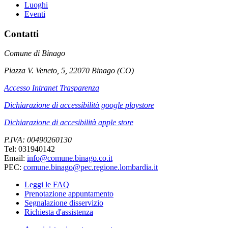
Luoghi
Eventi
Contatti
Comune di Binago
Piazza V. Veneto, 5, 22070 Binago (CO)
Accesso Intranet Trasparenza
Dichiarazione di accessibilità google playstore
Dichiarazione di accesibilità apple store
P.IVA: 00490260130
Tel: 031940142
Email:
info@comune.binago.co.it
PEC:
comune.binago@pec.regione.lombardia.it
Leggi le FAQ
Prenotazione appuntamento
Segnalazione disservizio
Richiesta d'assistenza