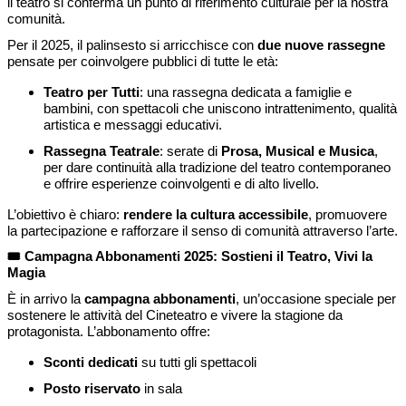
il teatro si conferma un punto di riferimento culturale per la nostra
comunità.
Per il 2025, il palinsesto si arricchisce con
due nuove rassegne
pensate per coinvolgere pubblici di tutte le età:
Teatro per Tutti
: una rassegna dedicata a famiglie e
bambini, con spettacoli che uniscono intrattenimento, qualità
artistica e messaggi educativi.
Rassegna Teatrale
: serate di
Prosa, Musical e Musica
,
per dare continuità alla tradizione del teatro contemporaneo
e offrire esperienze coinvolgenti e di alto livello.
L’obiettivo è chiaro:
rendere la cultura accessibile
, promuovere
la partecipazione e rafforzare il senso di comunità attraverso l’arte.
🎟️
Campagna Abbonamenti 2025: Sostieni il Teatro, Vivi la
Magia
È in arrivo la
campagna abbonamenti
, un’occasione speciale per
sostenere le attività del Cineteatro e vivere la stagione da
protagonista. L’abbonamento offre:
Sconti dedicati
su tutti gli spettacoli
Posto riservato
in sala