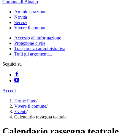
Comune di Binago
Amministrazione
Novità
Servizi
Vivere il comune
Accesso all'informazione
Protezione civile
Trasparenza amministrativa
Tutti gli argomenti...
Seguici su
Accedi
Home Page
/
Vivere il comune
/
Eventi
/
Calendario rassegna teatrale
Calendario rassegna teatrale