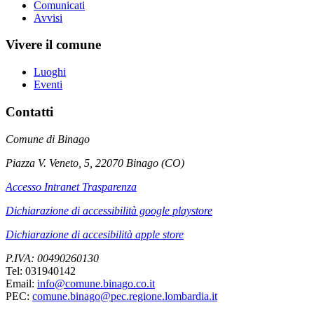
Comunicati
Avvisi
Vivere il comune
Luoghi
Eventi
Contatti
Comune di Binago
Piazza V. Veneto, 5, 22070 Binago (CO)
Accesso Intranet Trasparenza
Dichiarazione di accessibilità google playstore
Dichiarazione di accesibilità apple store
P.IVA: 00490260130
Tel: 031940142
Email:
info@comune.binago.co.it
PEC:
comune.binago@pec.regione.lombardia.it