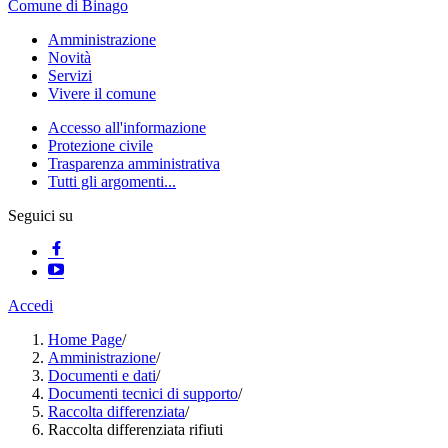
Comune di Binago
Amministrazione
Novità
Servizi
Vivere il comune
Accesso all'informazione
Protezione civile
Trasparenza amministrativa
Tutti gli argomenti...
Seguici su
Accedi
Home Page
/
Amministrazione
/
Documenti e dati
/
Documenti tecnici di supporto
/
Raccolta differenziata
/
Raccolta differenziata rifiuti