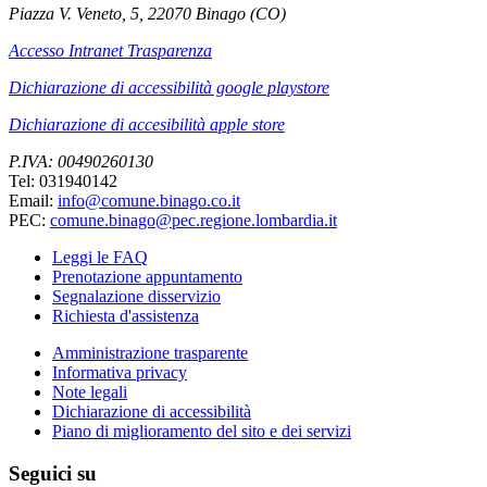
Piazza V. Veneto, 5, 22070 Binago (CO)
Accesso Intranet Trasparenza
Dichiarazione di accessibilità google playstore
Dichiarazione di accesibilità apple store
P.IVA: 00490260130
Tel: 031940142
Email:
info@comune.binago.co.it
PEC:
comune.binago@pec.regione.lombardia.it
Leggi le FAQ
Prenotazione appuntamento
Segnalazione disservizio
Richiesta d'assistenza
Amministrazione trasparente
Informativa privacy
Note legali
Dichiarazione di accessibilità
Piano di miglioramento del sito e dei servizi
Seguici su