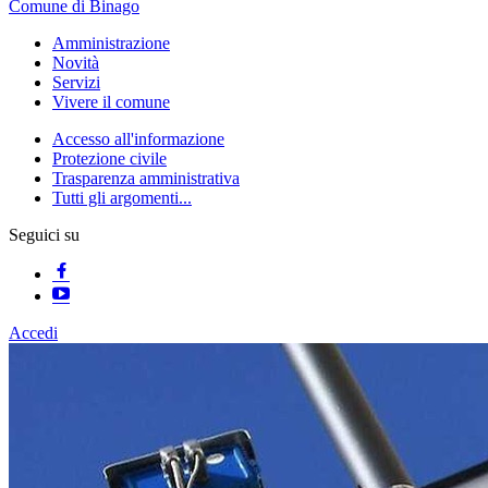
Comune di Binago
Amministrazione
Novità
Servizi
Vivere il comune
Accesso all'informazione
Protezione civile
Trasparenza amministrativa
Tutti gli argomenti...
Seguici su
Accedi