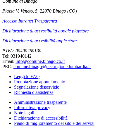
Comune di Binago
Piazza V. Veneto, 5, 22070 Binago (CO)
Accesso Intranet Trasparenza
Dichiarazione di accessibilità google playstore
Dichiarazione di accesibilità apple store
P.IVA: 00490260130
Tel: 031940142
Email:
info@comune.binago.co.it
PEC:
comune.binago@pec.regione.lombardia.it
Leggi le FAQ
Prenotazione appuntamento
Segnalazione disservizio
Richiesta d'assistenza
Amministrazione trasparente
Informativa privacy
Note legali
Dichiarazione di accessibilità
Piano di miglioramento del sito e dei servizi