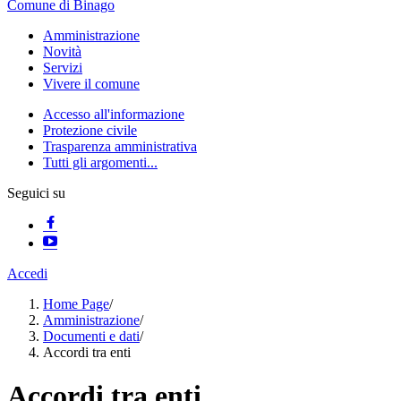
Comune di Binago
Amministrazione
Novità
Servizi
Vivere il comune
Accesso all'informazione
Protezione civile
Trasparenza amministrativa
Tutti gli argomenti...
Seguici su
Accedi
Home Page
/
Amministrazione
/
Documenti e dati
/
Accordi tra enti
Accordi tra enti